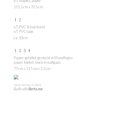
o.T. staples, paper
111,5 cm x 70,5 cm
1
2
o.T. PVC Schutzband
o.T. PVC tape
ca. 10cm
1
2
3
4
Papier. gefaltet, gesteckt in Wandfugen
paper. folded, stuck in wallgaps
77 cm x 117 cm x 2,5 cm
Sarah Steiner © 2023
Built with
Berta.me