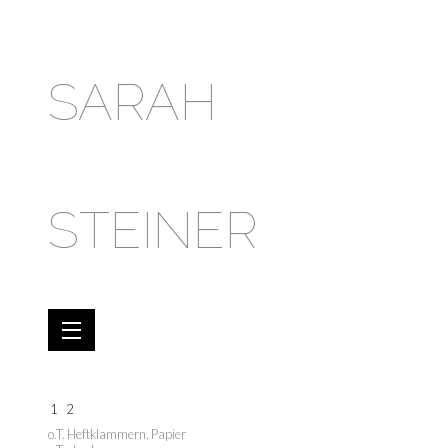
SARAH
STEINER
1
2
o.T. Heftklammern, Papier